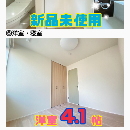
⑥洋室・寝室