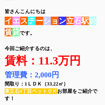
皆さんこんにちは
イ
エ
ス
テ
ー
シ
ョ
ン
立
石
駅
前
賃
貸
です。
今回ご紹介するのは、
賃料：11.3万円
管理費：2,000円
間取り：1ＬＤＫ（33.22㎡）
東立石4丁目ペットＯＫ
お部屋をご紹介で
す！