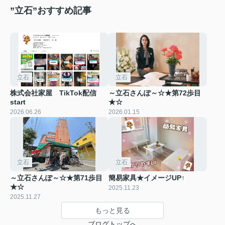
”立石”おすすめ記事
立石
立石
株式会社家屋 TikTok配信
～立石さんぽ～☆★第72歩目
start
★☆
2026.06.26
2026.01.15
立石
立石
～立石さんぽ～☆★第71歩目
簡易家具★イメージUP↑
★☆
2025.11.23
2025.11.27
もっと見る
ブログトップへ