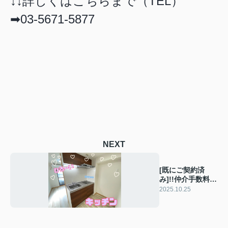
↓↓詳しくはこちらまで（TEL）
➡03-5671-5877
NEXT
[既にご契約済
み]!!仲介手数料な
しフルリノベーシ
2025.10.25
ョン★6万円