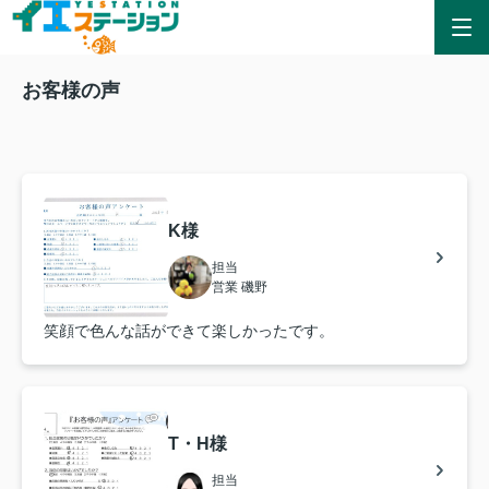
お客様の声
K様
担当
営業 磯野
笑顔で色んな話ができて楽しかったです。
T・H様
担当