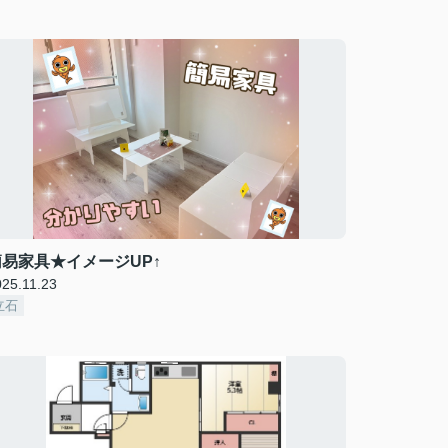
簡易家具★イメージUP↑
025.11.23
立石