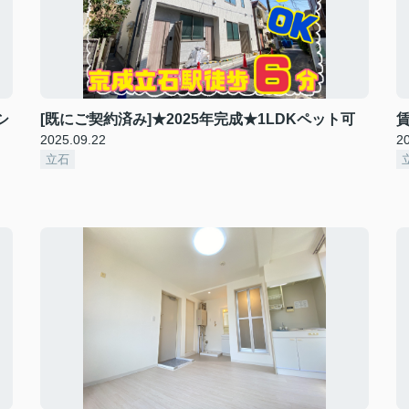
シ
[既にご契約済み]★2025年完成★1LDKペット可
賃
2025.09.22
2
立石