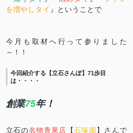
を増やしタイ
』
ということで
今月も取材へ行って参りました
～！！
今回紹介する【立石さんぽ】71歩目
は・・・・
創業
75
年！
立石の
名物青果店
【
石塚園
】
さんで