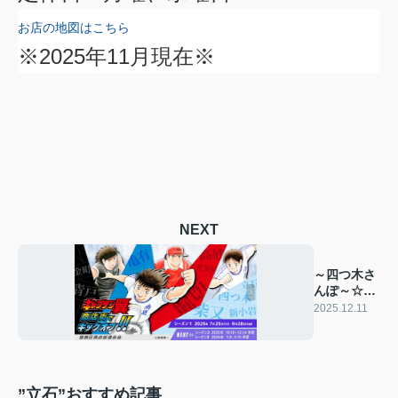
お店の地図はこちら
※2025年11月現在※
NEXT
～四つ木さ
んぽ～☆★
第19歩目
2025.12.11
★☆
”立石”おすすめ記事