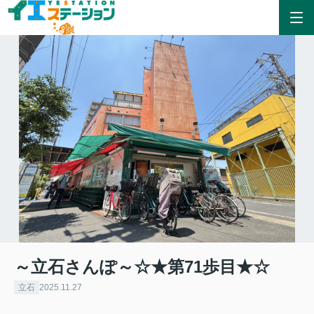
～立石さんぽ～☆★第71歩目★☆
立石
2025.11.27