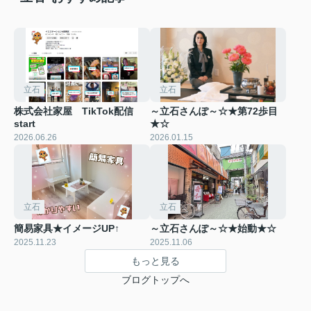
立石
立石
株式会社家屋 TikTok配信
～立石さんぽ～☆★第72歩目
start
★☆
2026.06.26
2026.01.15
立石
立石
簡易家具★イメージUP↑
～立石さんぽ～☆★始動★☆
2025.11.23
2025.11.06
もっと見る
ブログトップへ