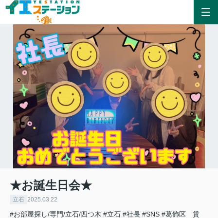
★お誕生日会★
立石
2025.03.22
#お部屋探し/専門/立石/四つ木
#立石
#社長
#SNS
#葛飾区 賃