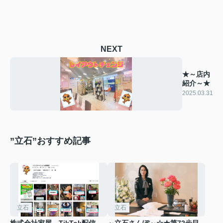
NEXT
★～店内
紹介～★
2025.03.31
”立石”おすすめ記事
立石
立石
株式会社家屋 TikTok配信
～立石さんぽ～☆★第72歩目