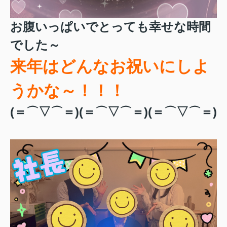
お腹いっぱいでとっても幸せな時間
でした～
来年はどんなお祝いにしよ
うかな～！！！
(＝⌒▽⌒＝)(＝⌒▽⌒＝)(＝⌒▽⌒＝)