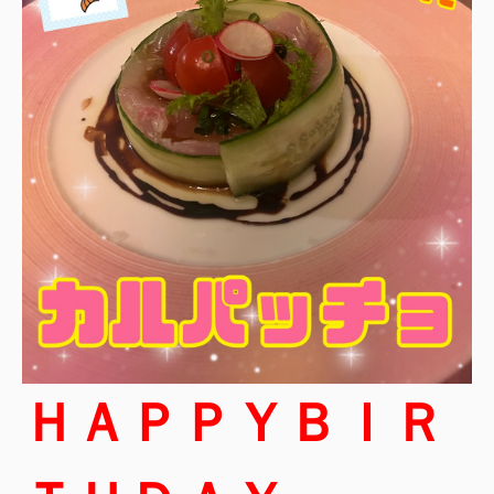
ＨＡＰＰＹＢＩＲ