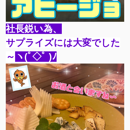
社長鋭い為、
サプライズ
には大変でした
～
ヽ(ﾟ◇ﾟ )ﾉ