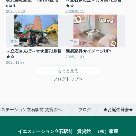
start
★☆
2026.06.26
2026.01.15
立石
立石
～立石さんぽ～☆★第71歩目
簡易家具★イメージUP↑
★☆
2025.11.23
2025.11.27
もっと見る
ブログトップへ
ステーション立石駅前 賃貸館へ！
ブログ
★お誕生日会★
イエステーション立石駅前 賃貸館 （株）家屋