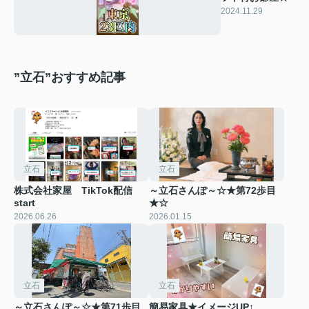
2024.11.29
”立石”おすすめ記事
立石
立石
株式会社家屋 TikTok配信
～立石さんぽ～☆★第72歩目
start
★☆
2026.06.26
2026.01.15
立石
立石
～立石さんぽ～☆★第71歩目
簡易家具★イメージUP↑