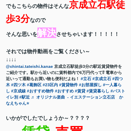
京成立石駅徒
でもこちらの物件はそんな
歩3分
なので
解決
そんな思いを
させちゃいます！！！！！
それでは物件動画をご覧ください～
↓↓↓↓
@chintai.tateishi.kanae
京成立石駅徒歩3分の駅近賃貸物件を
ご紹介です。駅から近いのに賃料都内で6万円代って⁉️ 電車から
近いって通勤もお買い物も便利だよね！
#立石
#京成立石
#四つ
木
#四ツ木
#葛飾区
#23区内
#賃貸物件
#お部屋探し
#一人暮ら
し
#京成線
#おすすめ物件
#おすすめ
#賃貸
#賃貸暮らし
#バスト
イレ別
#駅近
♬ オリジナル楽曲 - イエステーション立石店 か
なえちゃん⭐️
いかがでしたでしょうか～？？？？