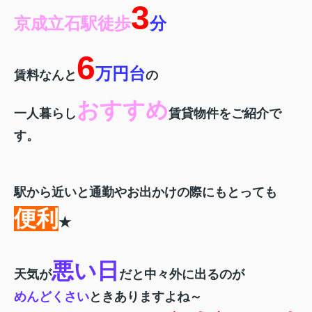
3
京成立石駅徒歩
分
6
万円台
賃料なんと
の
おすすめ
一人暮らし
賃貸物件を
ご紹介で
す。
駅から近いと通勤やお出かけの際にも
とっても
便利
★
悪い日
天気が
だと中々外に出るのが
めんどくさい
ときありますよね～