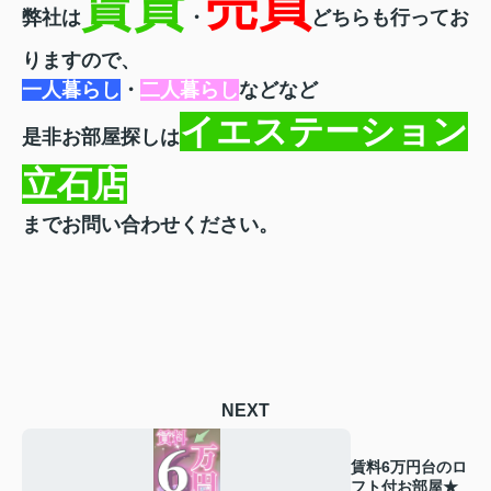
賃貸
売買
弊社は
・
どちらも行ってお
りますので、
一人暮らし
・
二人暮らし
などなど
イエステーション
是非お部屋探しは
立石店
までお問い合わせください。
NEXT
賃料6万円台のロ
フト付お部屋★