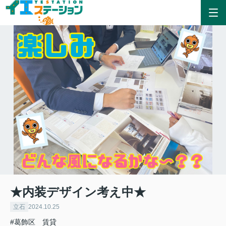
★内装デザイン考え中★
立石
2024.10.25
#葛飾区 賃貸