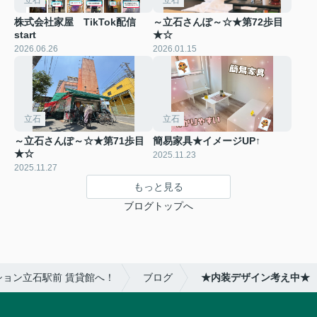
株式会社家屋 TikTok配信
～立石さんぽ～☆★第72歩目
start
★☆
2026.06.26
2026.01.15
立石
立石
～立石さんぽ～☆★第71歩目
簡易家具★イメージUP↑
★☆
2025.11.23
2025.11.27
もっと見る
ブログトップへ
ョン立石駅前 賃貸館へ！
ブログ
★内装デザイン考え中★