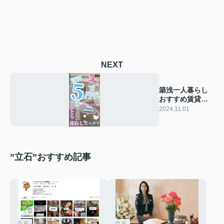
NEXT
築浅一人暮らし
おすすめ賃貸物
件
2024.11.01
”立石”おすすめ記事
立石
立石