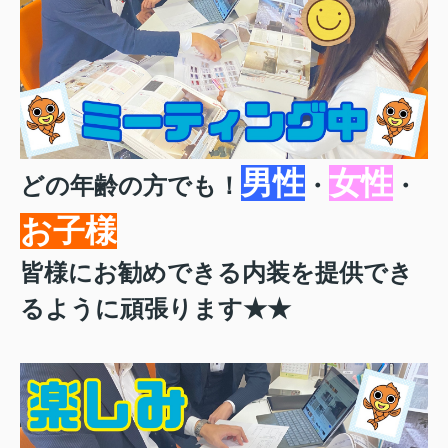
男性
女性
どの年齢の方でも！
・
・
お子様
皆様にお勧めできる内装を提供でき
るように頑張ります★★