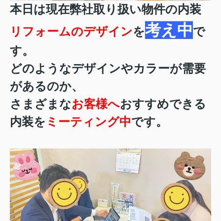
本日は現在弊社取り扱い物件の内装
考え中
リフォームのデザイン
を
で
す。
どのようなデザインやカラーが需要
があるのか、
さまざまな
お客様へ
おすすめできる
内装を
ミーティング中
です。