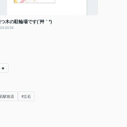
つ木の駐輪場です(´艸｀*)
24.03.04
ト★
石駅前店
#立石