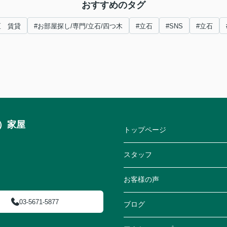
おすすめのタグ
区 賃貸
#お部屋探し/専門/立石/四つ木
#立石
#SNS
#立石
）家屋
トップページ
スタッフ
お客様の声
03-5671-5877
ブログ