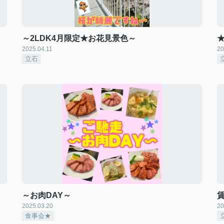
～2LDK4月限定★お花見景色～
★
2025.04.11
20
立石
～お肉DAY～
賃
2025.03.20
20
食事会★