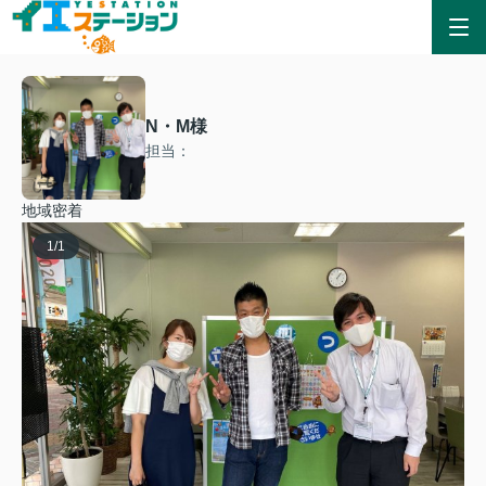
N・M様
担当：
地域密着
1
/
1