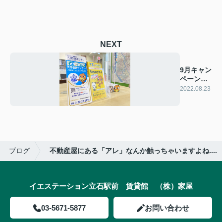
NEXT
9月キャン
ペーン情
報☆解禁
2022.08.23
☆
ブログ
不動産屋にある「アレ」なんか触っちゃいますよね....
イエステーション立石駅前 賃貸館 （株）家屋
03-5671-5877
お問い合わせ