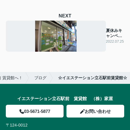
NEXT
夏休みキ
ャンペー
ン実施
2022.07.25
中！
 賃貸館へ！
ブログ
☆イエステーション立石駅前賃貸館☆
イエステーション立石駅前 賃貸館 （株）家屋
03-5671-5877
お問い合わせ
〒124-0012